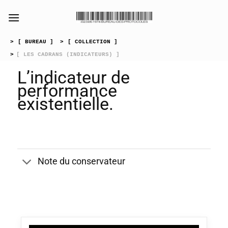
Passer
au
contenu
>
[ BUREAU ]
>
[ COLLECTION ]
>
[ LES CADRANS (INDICATEURS) ]
L’indicateur de
performance
existentielle.
Note du conservateur