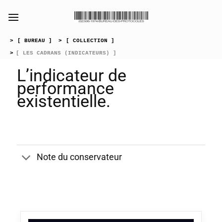
Passer
au
contenu
>
[ BUREAU ]
>
[ COLLECTION ]
>
[ LES CADRANS (INDICATEURS) ]
L’indicateur de
performance
existentielle.
Note du conservateur