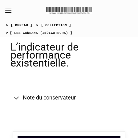
Passer
au
contenu
>
[ BUREAU ]
>
[ COLLECTION ]
>
[ LES CADRANS (INDICATEURS) ]
L’indicateur de
performance
existentielle.
Note du conservateur